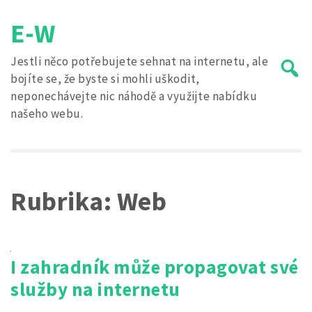
Skip
E-W
to
content
Jestli něco potřebujete sehnat na internetu, ale
bojíte se, že byste si mohli uškodit,
neponechávejte nic náhodě a využijte nabídku
našeho webu.
Search
for:
Rubrika:
Web
I zahradník může propagovat své
služby na internetu