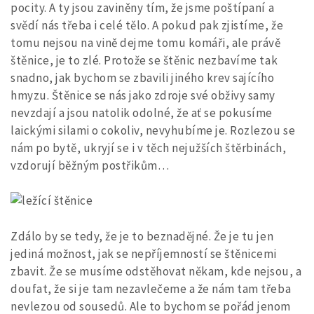
pocity. A ty jsou zaviněny tím, že jsme poštípaní a
svědí nás třeba i celé tělo. A pokud pak zjistíme, že
tomu nejsou na vině dejme tomu komáři, ale právě
štěnice, je to zlé. Protože se štěnic nezbavíme tak
snadno, jak bychom se zbavili jiného krev sajícího
hmyzu. Štěnice se nás jako zdroje své obživy samy
nevzdají a jsou natolik odolné, že ať se pokusíme
laickými silami o cokoliv, nevyhubíme je. Rozlezou se
nám po bytě, ukryjí se i v těch nejužších štěrbinách,
vzdorují běžným postřikům…
Zdálo by se tedy, že je to beznadějné. Že je tu jen
jediná možnost, jak se nepříjemností se štěnicemi
zbavit. Že se musíme odstěhovat někam, kde nejsou, a
doufat, že si je tam nezavlečeme a že nám tam třeba
nevlezou od sousedů. Ale to bychom se pořád jenom