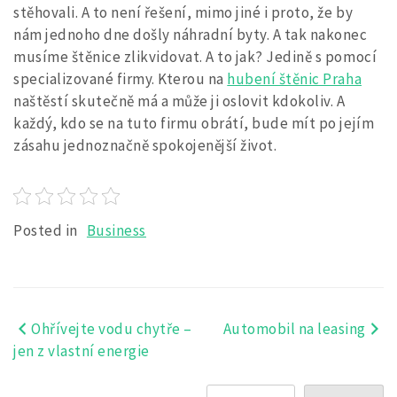
stěhovali. A to není řešení, mimo jiné i proto, že by
nám jednoho dne došly náhradní byty. A tak nakonec
musíme štěnice zlikvidovat. A to jak? Jedině s pomocí
specializované firmy. Kterou na
hubení štěnic Praha
naštěstí skutečně má a může ji oslovit kdokoliv. A
každý, kdo se na tuto firmu obrátí, bude mít po jejím
zásahu jednoznačně spokojenější život.
Posted in
Business
Ohřívejte vodu chytře –
Automobil na leasing
Navigace
jen z vlastní energie
pro