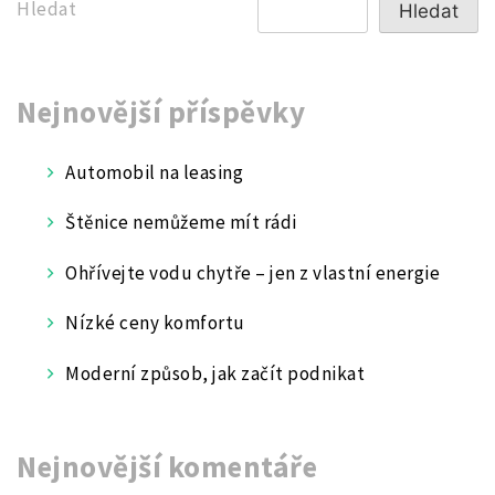
příspěvek
Hledat
Hledat
Nejnovější příspěvky
Automobil na leasing
Štěnice nemůžeme mít rádi
Ohřívejte vodu chytře – jen z vlastní energie
Nízké ceny komfortu
Moderní způsob, jak začít podnikat
Nejnovější komentáře