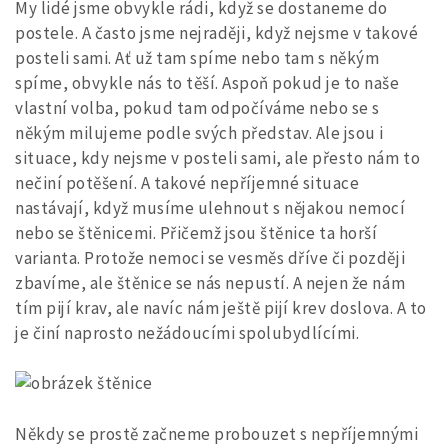
My lidé jsme obvykle rádi, když se dostaneme do
postele. A často jsme nejraději, když nejsme v takové
posteli sami. Ať už tam spíme nebo tam s někým
spíme, obvykle nás to těší. Aspoň pokud je to naše
vlastní volba, pokud tam odpočíváme nebo se s
někým milujeme podle svých představ.
Ale jsou i
situace, kdy nejsme v posteli sami, ale přesto nám to
nečiní potěšení. A takové nepříjemné situace
nastávají, když musíme ulehnout s nějakou nemocí
nebo se štěnicemi. Přičemž jsou štěnice ta horší
varianta. Protože nemoci se vesměs dříve či později
zbavíme, ale štěnice se nás nepustí. A nejen že nám
tím pijí krav, ale navíc nám ještě pijí krev doslova. A to
je činí naprosto nežádoucími spolubydlícími.
Někdy se prostě začneme probouzet s nepříjemnými