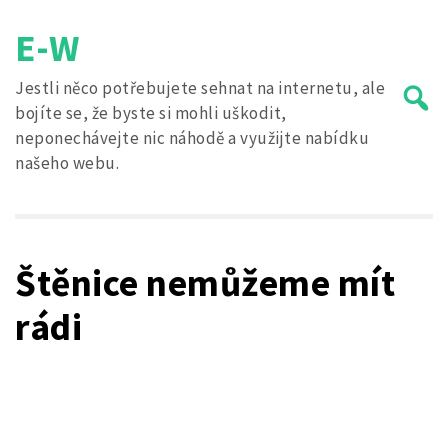
Skip
E-W
to
content
Jestli něco potřebujete sehnat na internetu, ale
bojíte se, že byste si mohli uškodit,
neponechávejte nic náhodě a využijte nabídku
našeho webu.
Search
for:
Štěnice nemůžeme mít
rádi