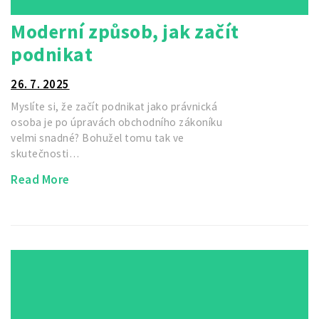
Moderní způsob, jak začít
podnikat
26. 7. 2025
Myslíte si, že začít podnikat jako právnická
osoba je po úpravách obchodního zákoníku
velmi snadné? Bohužel tomu tak ve
skutečnosti…
Read More