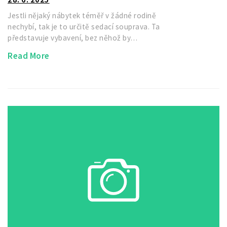
Jestli nějaký nábytek téměř v žádné rodině
nechybí, tak je to určitě sedací souprava. Ta
představuje vybavení, bez něhož by…
Read More