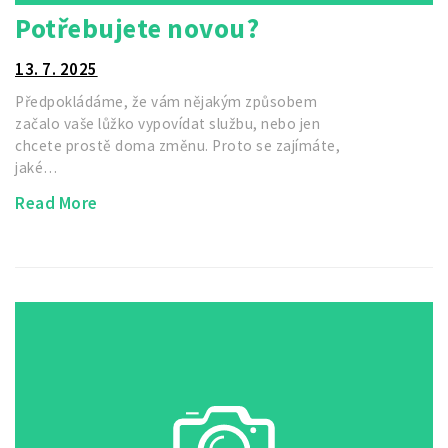
Potřebujete novou?
13. 7. 2025
Předpokládáme, že vám nějakým způsobem
začalo vaše lůžko vypovídat službu, nebo jen
chcete prostě doma změnu. Proto se zajímáte,
jaké…
Read More