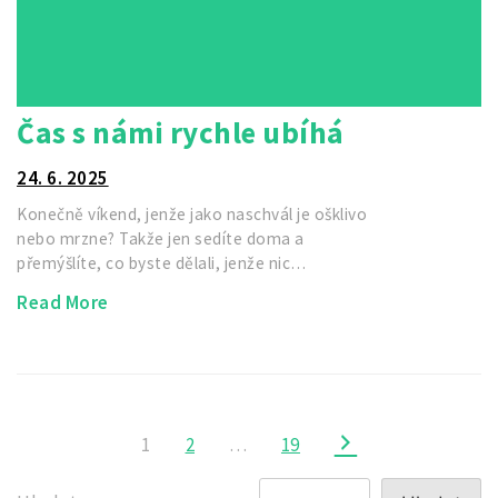
Čas s námi rychle ubíhá
24. 6. 2025
Konečně víkend, jenže jako naschvál je ošklivo
nebo mrzne? Takže jen sedíte doma a
přemýšlíte, co byste dělali, jenže nic…
Read More
1
2
…
19
Stránkování
příspěvků