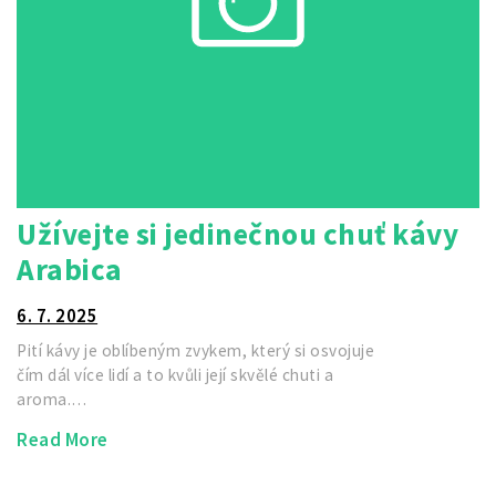
Užívejte si jedinečnou chuť kávy
Arabica
6. 7. 2025
Pití kávy je oblíbeným zvykem, který si osvojuje
čím dál více lidí a to kvůli její skvělé chuti a
aroma.…
Read More