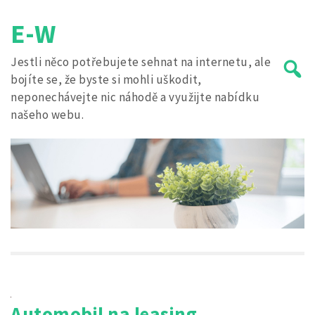
Skip
E-W
to
content
Jestli něco potřebujete sehnat na internetu, ale
bojíte se, že byste si mohli uškodit,
neponechávejte nic náhodě a využijte nabídku
našeho webu.
Search
for:
Automobil na leasing