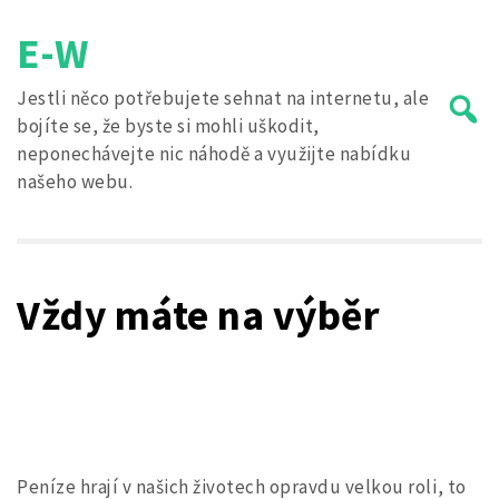
Skip
E-W
to
content
Jestli něco potřebujete sehnat na internetu, ale
bojíte se, že byste si mohli uškodit,
neponechávejte nic náhodě a využijte nabídku
našeho webu.
Search
for:
Vždy máte na výběr
Peníze hrají v našich životech opravdu velkou roli, to