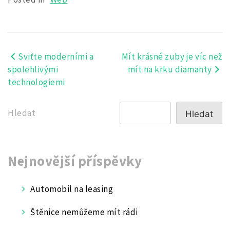
Sviťte moderními a
Mít krásné zuby je víc než
Navigace
spolehlivými
mít na krku diamanty
pro
technologiemi
příspěvek
Hledat
Hledat
Nejnovější příspěvky
Automobil na leasing
Štěnice nemůžeme mít rádi