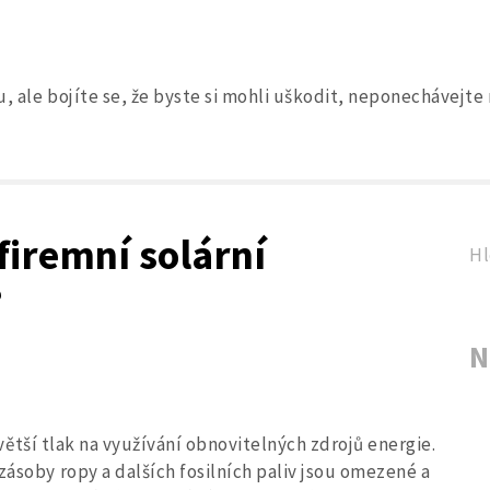
, ale bojíte se, že byste si mohli uškodit, neponechávejte
Search
for:
 firemní solární
Hl
?
N
le větší tlak na využívání obnovitelných zdrojů energie.
zásoby ropy a dalších fosilních paliv jsou omezené a