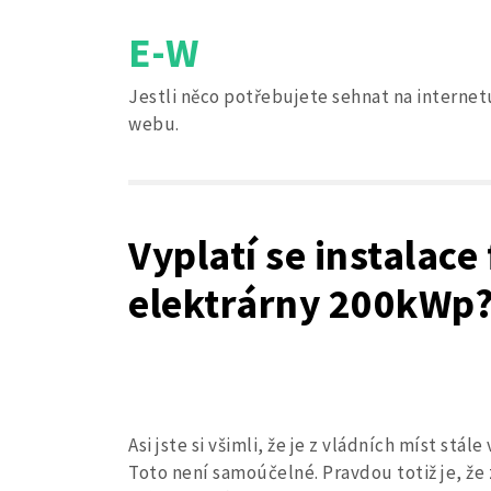
Skip
E-W
to
content
Jestli něco potřebujete sehnat na internetu
webu.
Vyplatí se instalace
elektrárny 200kWp
Asi jste si všimli, že je z vládních míst stá
Toto není samoúčelné. Pravdou totiž je, že 