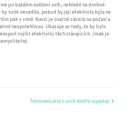
 zimě po každém sněžení sníh, nehledě na drobné
 by tolik nevadilo, pokud by její efektivita byla na
ším pak v zimě. Navíc je značně závislá na počasí a
měrně nespolehlivou.
Ukazuje se tedy, že by bylo
lespoň zvýšit efektivitu těch stávajících. Jinak je
emyslitelný.
Tónovaná skla v autě dobře vypadají