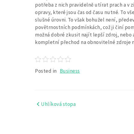
potřeba z nich pravidelně utírat prach a v
opravy, které jsou čas od času nutné.
To vše
slušné úrovni. To však bohužel není, předev
povětrnostních podmínkách, což ji činí po
možná dobré zkusit najít lepší zdroj, nebo a
kompletní přechod na obnovitelné zdroje n
Posted in
Business
Uhlíková stopa
Navigace
pro
příspěvek