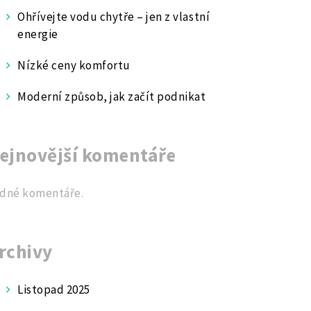
Ohřívejte vodu chytře – jen z vlastní
energie
Nízké ceny komfortu
Moderní způsob, jak začít podnikat
ejnovější komentáře
dné komentáře.
rchivy
Listopad 2025