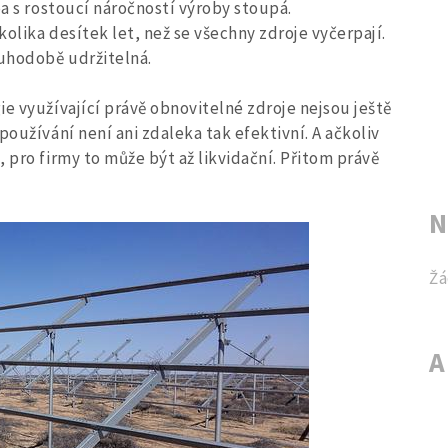
ba s rostoucí náročností výroby stoupá.
olika desítek let, než se všechny zdroje vyčerpají.
ouhodobě udržitelná.
e využívající právě obnovitelné zdroje nejsou ještě
používání není ani zdaleka tak efektivní. A ačkoliv
 pro firmy to může být až likvidační. Přitom právě
N
Žá
A