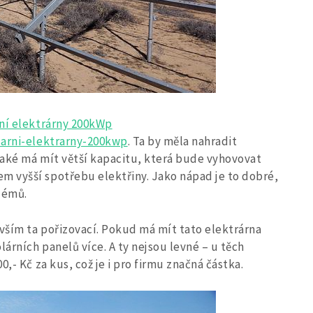
rní elektrárny 200kWp
larni-elektrarny-200kwp
. Ta by měla nahradit
Také má mít větší kapacitu, která bude vyhovovat
 vyšší spotřebu elektřiny. Jako nápad je to dobré,
lémů.
vším ta pořizovací. Pokud má mít tato elektrárna
lárních panelů více. A ty nejsou levné – u těch
,- Kč za kus, což je i pro firmu značná částka.