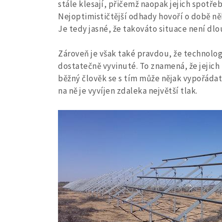
stále klesají, přičemž naopak jejich spotře
Nejoptimističtější odhady hovoří o době něk
Je tedy jasné, že takováto situace není dl
Zároveň je však také pravdou, že technologi
dostatečně vyvinuté. To znamená, že jejich 
běžný člověk se s tím může nějak vypořádat,
na ně je vyvíjen zdaleka největší tlak.