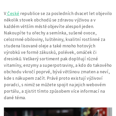
V
České
republice se za posledních dvacet let objevilo
několik stovek obchodů se zdravou výživou a v
každém větším městě objevíte alespoň jeden.
Nakoupíte tu ořechy a semínka, sušené ovoce,
celozrnné obiloviny, luštěniny, kvalitní rostlinné za
studena lisované oleje a také mnoho hotových
výrobků ve formě zákusků, polévek, omáček či
dresinků. Veškerý sortiment pak doplňují různé
vitamíny, enzymy a superpotraviny, a kdo do takového
obchodu vkročí poprvé, bývá většinou zmaten a neví,
kde s nákupem začít.
Právě proto existují výživoví
poradci, s nimiž se můžete spojit na jejich webovém
portálu, a zjistit tímto způsobem více informací na
dané téma.