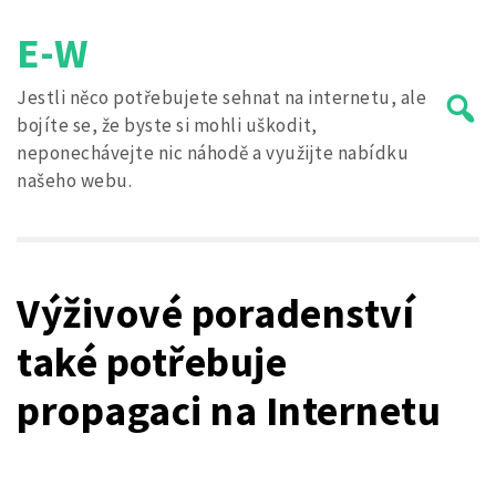
Skip
E-W
to
content
Jestli něco potřebujete sehnat na internetu, ale
bojíte se, že byste si mohli uškodit,
neponechávejte nic náhodě a využijte nabídku
našeho webu.
Search
for:
Výživové poradenství
také potřebuje
propagaci na Internetu