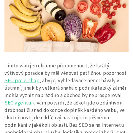
Tímto vám jen chceme připomenout, že každý
výživový poradce by měl věnovat patřičnou pozornost
SEO pro e-shop
, aby jej vyhledávače nenechávaly v
ústraní, jinak by veškerá snaha o podnikatelský záměr
mohla vyznít naprázdno a obchod by neprosperoval.
SEO agentura
vám potvrdí, že ačkoli jde o zdánlivou
drobnost či snad dokonce doplněk každého webu, ve
skutečnosti jde o klíčový nástroj k úspěšnému
podnikání v jakékoli oblasti. Bez SEO se na Internetu
neobejde výroba, služby, logistika, prodej zboží, svět