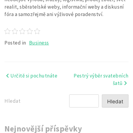
realit, sběratelské weby, informační weby a diskusní
fóra a samozřejmě ani výživové poradenství.
Posted in
Business
Určitě si pochutnáte
Pestrý výběr svatebních
Navigace
šatů
pro
příspěvek
Hledat
Hledat
Nejnovější příspěvky