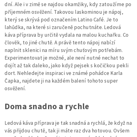
dní. Ale i v zimě se najdou okamžiky, kdy zatoužíme po
příjemném osvěžení. Takovou laskominou je nápoj,
který se skrývá pod označením Latino Café. Je to
lahůdka, na které si zaručeně pochutnáte. Ledová
káva příprava by určitě vydala na malou kuchařku. Co
člověk, to jiné chutě. A právě tento nápoj nabízí
naplnit sklenici na míru svým chuťovým potřebám.
Experimentovat je možné, ale není nutné nechat to
dojít až tak daleko, jako když pejsek s kočičkou pekli
dort. Nehledejte inspiraci ve známé pohádce Karla
Čapka, najdete ji na každém balení tohoto super
osvěžení.
Doma snadno a rychle
Ledová káva příprava
je tak snadná a rychlá, že když na
vás přijdou chutě, tak ji máte raz dva hotovou. Ovšem