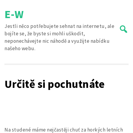
Skip
E-W
to
content
Jestli něco potřebujete sehnat na internetu, ale
bojíte se, že byste si mohli uškodit,
neponechávejte nic náhodě a využijte nabídku
našeho webu.
Search
for:
Určitě si pochutnáte
Na studené máme nejčastěji chuť za horkých letních