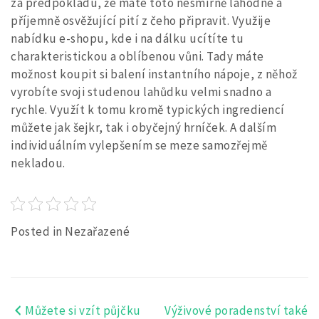
za předpokladu, že máte toto nesmírně lahodné a
příjemně osvěžující pití z čeho připravit. Využije
nabídku e-shopu, kde i na dálku ucítíte tu
charakteristickou a oblíbenou vůni. Tady máte
možnost koupit si balení instantního nápoje, z něhož
vyrobíte svoji studenou lahůdku velmi snadno a
rychle. Využít k tomu kromě typických ingrediencí
můžete jak šejkr, tak i obyčejný hrníček. A dalším
individuálním vylepšením se meze samozřejmě
nekladou.
Posted in Nezařazené
Můžete si vzít půjčku
Výživové poradenství také
Navigace