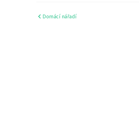
Domácí nářadí
Navigace
pro
příspěvek