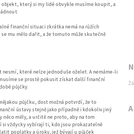
ý objekt, který si my lidé obvykle musíme koupit, a
ládnout.
valné finanční situaci zkrátka nemá na růžích
y se mu mělo dařit, a že tomuto může skutečně
N
ět nesmí, které nelze jednoduše oželet. A nemáme-li
 musíme se prostě pokusit získat další finanční
Žá
odobě půjčky.
nějakou půjčku, dost možná potvrdí, že to
A
nanční ústavy stejně jako případně i kdokoliv jiný
y něco měly, a určitě ne proto, aby na tom
 si vždycky vybírají ti, kdo jsou prokazatelně
latit poplatky a úroky, jež bývají u půjček