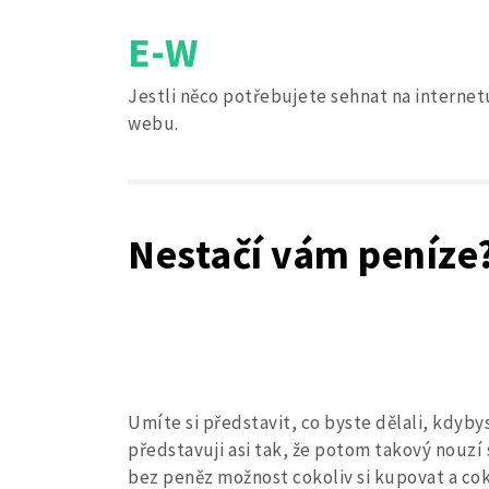
Skip
E-W
to
content
Jestli něco potřebujete sehnat na internetu
webu.
Nestačí vám peníze
Umíte si představit, co byste dělali, kdybys
představuji asi tak, že potom takový nouz
bez peněz možnost cokoliv si kupovat a co