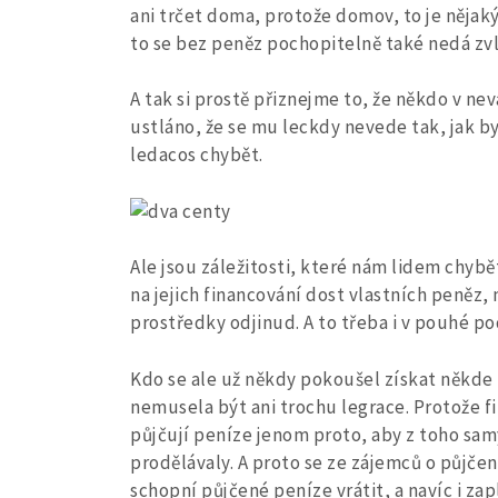
ani trčet doma, protože domov, to je nějak
to se bez peněz pochopitelně také nedá zv
A tak si prostě přiznejme to, že někdo v ne
ustláno, že se mu leckdy nevede tak, jak b
ledacos chybět.
Ale jsou záležitosti, které nám lidem chyb
na jejich financování dost vlastních peněz,
prostředky odjinud. A to třeba i v pouhé p
Kdo se ale už někdy pokoušel získat někde 
nemusela být ani trochu legrace. Protože fi
půjčují peníze jenom proto, aby z toho sam
prodělávaly. A proto se ze zájemců o půjčení
schopní půjčené peníze vrátit, a navíc i zap