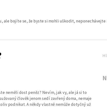
, ale bojíte se, že byste si mohli uškodit, neponechávejte
Search
for:
?
Hl
N
te neměli dost peněz? Nevím, jak vy, ale já si to
í sužovaný člověk jenom sedí zavřený doma, nemaje
koliv podnikat. A někdy vlastně nemůže dotyčný už