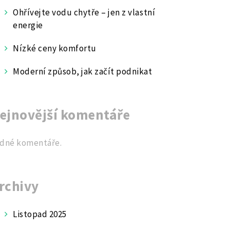
Ohřívejte vodu chytře – jen z vlastní
energie
Nízké ceny komfortu
Moderní způsob, jak začít podnikat
ejnovější komentáře
dné komentáře.
rchivy
Listopad 2025