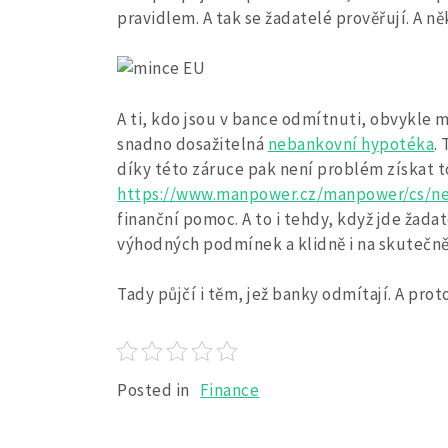
pravidlem. A tak se žadatelé prověřují. A ně
A ti, kdo jsou v bance odmítnuti, obvykle 
snadno dosažitelná
nebankovní hypotéka
.
díky této záruce pak není problém získat 
https://www.manpower.cz/manpower/cs/ned
finanční pomoc. A to i tehdy, když jde žada
výhodných podmínek a klidně i na skutečn
Tady půjčí i těm, jež banky odmítají. A pr
Posted in
Finance