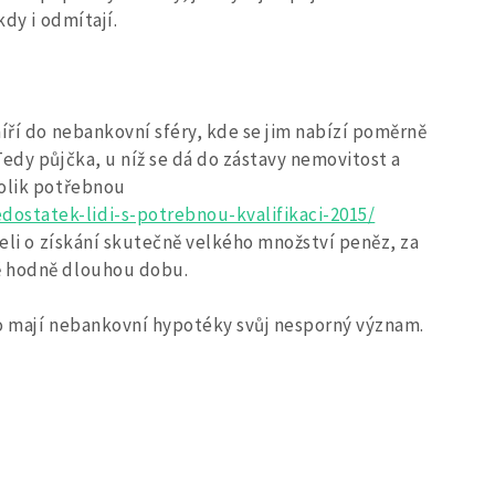
kdy i odmítají.
míří do nebankovní sféry, kde se jim nabízí poměrně
 Tedy půjčka, u níž se dá do zástavy nemovitost a
tolik potřebnou
ostatek-lidi-s-potrebnou-kvalifikaci-2015/
teli o získání skutečně velkého množství peněz, za
ě hodně dlouhou dobu.
oto mají nebankovní hypotéky svůj nesporný význam.