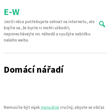
Skip
E-W
to
content
Jestli něco potřebujete sehnat na internetu, ale
bojíte se, že byste si mohli uškodit,
neponechávejte nic náhodě a využijte nabídku
našeho webu.
Search
for:
Domácí nářadí
Nemusíte být nijak
manuálně
zručný, abyste se občas