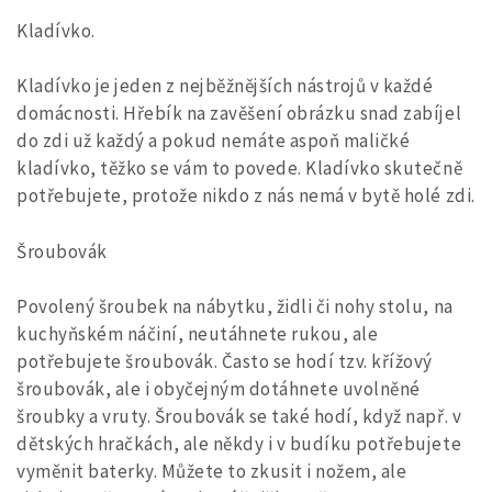
Kladívko.
Kladívko je jeden z nejběžnějších nástrojů v každé
domácnosti. Hřebík na zavěšení obrázku snad zabíjel
do zdi už každý a pokud nemáte aspoň maličké
kladívko, těžko se vám to povede. Kladívko skutečně
potřebujete, protože nikdo z nás nemá v bytě holé zdi.
Šroubovák
Povolený šroubek na nábytku, židli či nohy stolu, na
kuchyňském náčiní, neutáhnete rukou, ale
potřebujete šroubovák. Často se hodí tzv. křížový
šroubovák, ale i obyčejným dotáhnete uvolněné
šroubky a vruty. Šroubovák se také hodí, když např. v
dětských hračkách, ale někdy i v budíku potřebujete
vyměnit baterky. Můžete to zkusit i nožem, ale