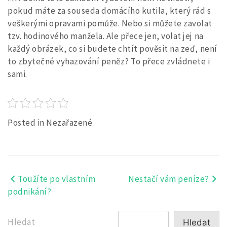
pokud máte za souseda domácího kutila, který rád s
veškerými opravami pomůže. Nebo si můžete zavolat
tzv. hodinového manžela. Ale přece jen, volat jej na
každý obrázek, co si budete chtít pověsit na zeď, není
to zbytečné vyhazování peněz? To přece zvládnete i
sami.
Posted in Nezařazené
Toužíte po vlastním
Nestačí vám peníze?
Navigace
podnikání?
pro
příspěvek
Hledat
Hledat