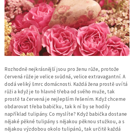
Rozhodně nejkrásnější jsou pro ženu růže, protože
červená růže je velice svůdná, velice extravagantní. A
dodá veliký šmrc domácnosti. Každá žena prostě uvítá
růži a když je to hlavně třeba od svého muže, tak
prostě ta červená je nejlepším řešením. Když chceme
obdarovat třeba babičku, tak k ní by se hodily
například tulipány. Co myslíte? Když babička dostane
nějaké pěkné tulipány s nějakou pěknou stužkou, a s
nějakou výzdobou okolo tulipánů, tak určitě každá