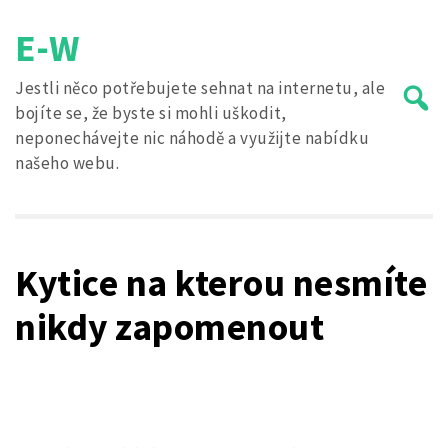
Skip
E-W
to
content
Jestli něco potřebujete sehnat na internetu, ale
bojíte se, že byste si mohli uškodit,
neponechávejte nic náhodě a využijte nabídku
našeho webu.
Search
for:
Kytice na kterou nesmíte
nikdy zapomenout