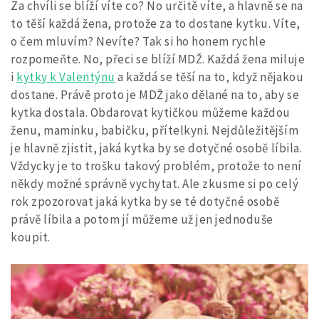
Za chvíli se blíží víte co? No určitě víte, a hlavně se na
to těší každá žena, protože za to dostane kytku. Víte,
o čem mluvím? Nevíte? Tak si ho honem rychle
rozpomeňte. No, přeci se blíží MDŽ. Každá žena miluje
i
kytky k Valentýnu
a každá se těší na to, když nějakou
dostane. Právě proto je MDŽ jako dělané na to, aby se
kytka dostala. Obdarovat kytičkou můžeme každou
ženu, maminku, babičku, přítelkyni. Nejdůležitějším
je hlavně zjistit, jaká kytka by se dotyčné osobě líbila.
Vždycky je to trošku takový problém, protože to není
někdy možné správně vychytat. Ale zkusme si po celý
rok zpozorovat jaká kytka by se té dotyčné osobě
právě líbila a potom jí můžeme už jen jednoduše
koupit.