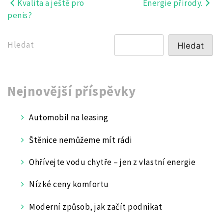
Kvalita a ještě pro
Energie přírody.
Navigace
penis?
pro
příspěvek
Hledat
Hledat
Nejnovější příspěvky
Automobil na leasing
Štěnice nemůžeme mít rádi
Ohřívejte vodu chytře – jen z vlastní energie
Nízké ceny komfortu
Moderní způsob, jak začít podnikat