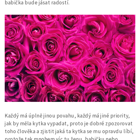
babička bude jásat radostí.
Každý má úplně jinou povahu, každý má jiné priority,
jak by měla kytka vypadat, proto je dobré zpozorovat
toho člověka a zjistit jaká ta kytka se mu opravdu líbí,
protože tak mnohem víc tu ženu, babičku nebo