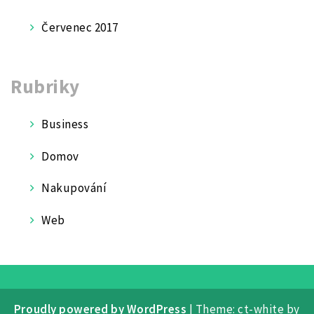
Červenec 2017
Rubriky
Business
Domov
Nakupování
Web
Proudly powered by WordPress
|
Theme: ct-white by