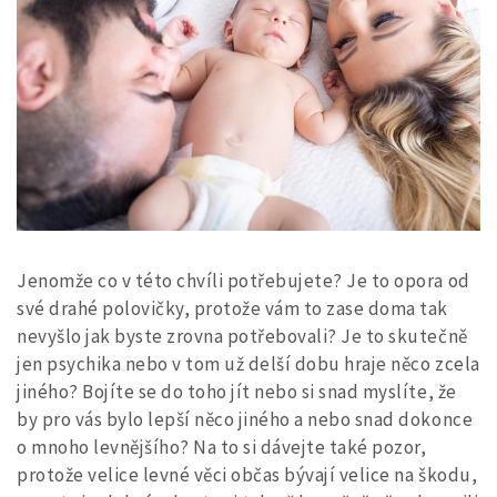
Jenomže co v této chvíli potřebujete? Je to opora od
své drahé polovičky, protože vám to zase doma tak
nevyšlo jak byste zrovna potřebovali? Je to skutečně
jen psychika nebo v tom už delší dobu hraje něco zcela
jiného? Bojíte se do toho jít nebo si snad myslíte, že
by pro vás bylo lepší něco jiného a nebo snad dokonce
o mnoho levnějšího? Na to si dávejte také pozor,
protože velice levné věci občas bývají velice na škodu,