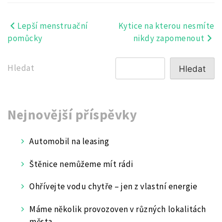
Lepší menstruační
Kytice na kterou nesmíte
Navigace
pomůcky
nikdy zapomenout
pro
příspěvek
Hledat
Hledat
Nejnovější příspěvky
Automobil na leasing
Štěnice nemůžeme mít rádi
Ohřívejte vodu chytře – jen z vlastní energie
Máme několik provozoven v různých lokalitách
města