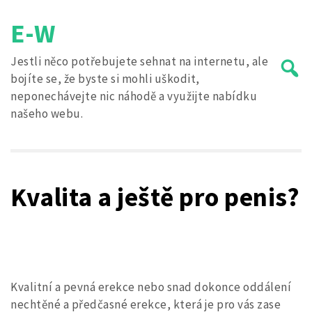
Skip
E-W
to
content
Jestli něco potřebujete sehnat na internetu, ale
bojíte se, že byste si mohli uškodit,
neponechávejte nic náhodě a využijte nabídku
našeho webu.
Search
for:
Kvalita a ještě pro penis?
Kvalitní a pevná erekce nebo snad dokonce oddálení
nechtěné a předčasné erekce, která je pro vás zase