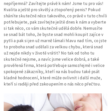
nepříjemná? Zavítejte právě k nám! Jsme tu pro vás!
Kvalita a ještě pro skvělý a ztopořený penis? Pokud
sháníte skutečně něco takového, co právě v tuto chvíli
potřebujete, pak zavítejte ještě dnes k nám a vyberte
si tak něco, co vám skutečně udělá dobře. Nemusíte
se snad bát toho, že byste snad mohli koupit zajíce v
pytli a pak si jen už marně lámali hlavu nad tím, co jste
to proboha snad udělali za velkou chybu, která snad
už nejde nikdy v životě vrátit? No tak od toho tu
skutečně nejsme, a navíc jsme velice dobrá, a také
prověřená firma, která potřebuje samozřejmě i velice
spokojené zákazníky, kteří na nás budou také psát
kladné hodnocení, které může ovlivnit i další muže,
kteří si raději před zakoupením o nás něco přečtou.