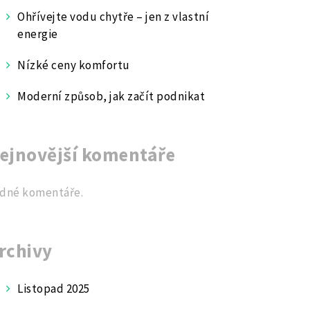
Ohřívejte vodu chytře – jen z vlastní
energie
Nízké ceny komfortu
Moderní způsob, jak začít podnikat
ejnovější komentáře
dné komentáře.
rchivy
Listopad 2025