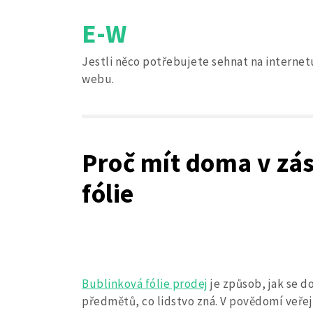
Skip
E-W
to
content
Jestli něco potřebujete sehnat na internetu
webu.
Proč mít doma v zás
fólie
Bublinková fólie prodej
je způsob, jak se d
předmětů, co lidstvo zná. V povědomí veřejno