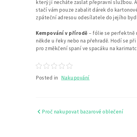
který jí necháte zaslat přepravní službou. 
stačí vám pouze zabalit dárek do kartonové
zpáteční adresou odesílatele do jejího bydl
Kempování v přírodě
– fólie se perfektně
někde u řeky nebo na přehradě. Hodí se př
pro změkčení spaní ve spacáku na karimatc
Posted in
Nakupování
Proč nakupovat bazarové oblečení
Navigace
pro