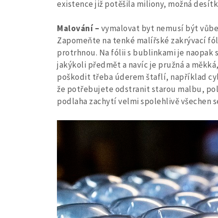
existence již potěšila miliony, možná desít
Malování –
vymalovat byt nemusí být vůbec 
Zapomeňte na tenké malířské zakrývací fóli
protrhnou. Na fólii s bublinkami je naopak 
jakýkoli předmět a navíc je pružná a měkká,
poškodit třeba úderem štaflí, například cyli
že potřebujete odstranit starou malbu, pol
podlaha zachytí velmi spolehlivě všechen s