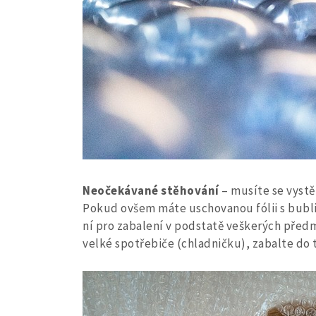
Neočekávané stěhování
– musíte se vystě
Pokud ovšem máte uschovanou fólii s bublink
ní pro zabalení v podstatě veškerých předm
velké spotřebiče (chladničku), zabalte do t