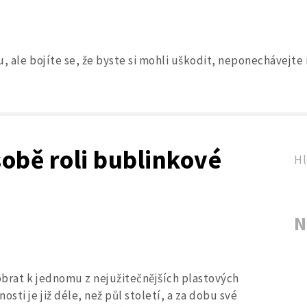
, ale bojíte se, že byste si mohli uškodit, neponechávejte
Search
for:
obě roli bublinkové
Hl
N
obrat k jednomu z nejužitečnějších plastových
sti je již déle, než půl století, a za dobu své