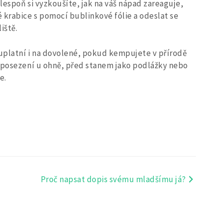
Alespoň si vyzkoušíte, jak na váš nápad zareaguje,
 krabice s pomocí bublinkové fólie a odeslat se
iště.
 uplatní i na dovolené, pokud kempujete v přírodě
i posezení u ohně, před stanem jako podlážky nebo
e.
Proč napsat dopis svému mladšímu já?