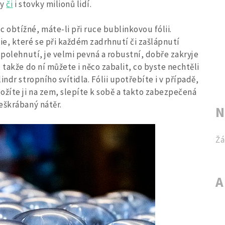
ky
či
i stovky milionů lidí.
obtížné, máte-li při ruce bublinkovou fólii.
e, které se při každém zadrhnutí či zašlápnutí
spolehnutí, je velmi pevná a robustní, dobře zakryje
 takže do ní můžete i něco zabalit, co byste nechtěli
ndr stropního svítidla. Fólii upotřebíte i v případě,
ožíte ji na zem, slepíte k sobě a takto zabezpečená
eškrábaný nátěr.
N
Žá
A