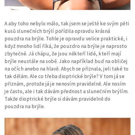
A aby toho nebylo málo, tak jsem se ještě ke svým pěti
kusů slunečních brýlí pořídila opravdu krásná
pouzdra na brýle. Tohle je opravdu velice praktické, i
když mnoho lidí říká, že pouzdro na brýle je naprosto
zbytečné. Já chápu, že jsou někteří lidé, kteří mají
brýle neustále na sobě. Jako například buď na obličej
na očích anebo na hlavě. Abych se přiznala, jeli také to
tak dělám. Ale co třeba dioptrické brýle? V tom já se
přiznám, protože já je nenosím pravidelně. Ale nosím
je často, ale i tak dávám přednost a slunečním brýlím.
Takže dioptrické brýle si dávám pravidelně do
pouzdra na brýle.