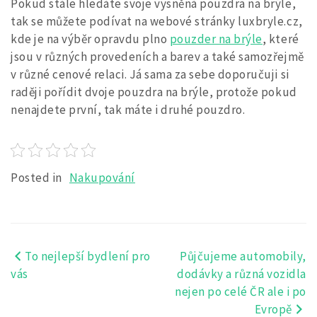
Pokud stále hledáte svoje vysněná pouzdra na brýle,
tak se můžete podívat na webové stránky luxbryle.cz,
kde je na výběr opravdu plno
pouzder na brýle
, které
jsou v různých provedeních a barev a také samozřejmě
v různé cenové relaci. Já sama za sebe doporučuji si
raději pořídit dvoje pouzdra na brýle, protože pokud
nenajdete první, tak máte i druhé pouzdro.
Posted in
Nakupování
To nejlepší bydlení pro
Půjčujeme automobily,
Navigace
vás
dodávky a různá vozidla
pro
nejen po celé ČR ale i po
Evropě