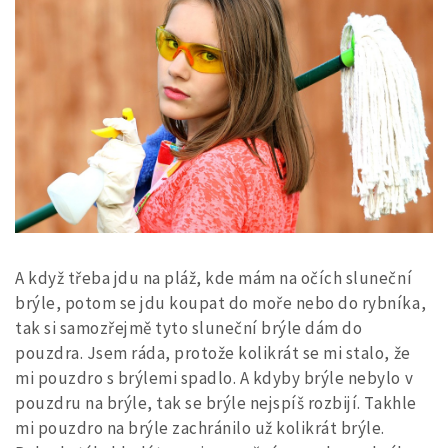
A když třeba jdu na pláž, kde mám na očích sluneční
brýle, potom se jdu koupat do moře nebo do rybníka,
tak si samozřejmě tyto sluneční brýle dám do
pouzdra. Jsem ráda, protože kolikrát se mi stalo, že
mi pouzdro s brýlemi spadlo. A kdyby brýle nebylo v
pouzdru na brýle, tak se brýle nejspíš rozbijí. Takhle
mi pouzdro na brýle zachránilo už kolikrát brýle.