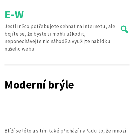
Skip
E-W
to
content
Jestli něco potřebujete sehnat na internetu, ale
bojíte se, že byste si mohli uškodit,
neponechávejte nic náhodě a využijte nabídku
našeho webu.
Search
for:
Moderní brýle
Blíží se léto a s tím také přichází na řadu to, že mnozí