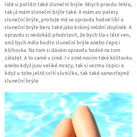
lidé si pořídit také sluneční brýle. Abych pravdu řekla,
tak já mám sluneční brýle také. A mám asi patery
sluneční brýle, protože mě se opravdu hodně líbí a
sluneční brýle beru také jako krásný módní doplněk. A
opravdu si nedokáži představit, že bych šla v létě ven,
aniž bych měla buďto sluneční brýle anebo čepici
kšiltovka. Na tom si dávám opravdu hodně na tom
záležet. A to samé v zimě. I v zimě nosím také kšiltovku
anebo když jsou veliké mrazy, tak si vezmu čepici a
když u toho ještě svítí sluníčko, tak také samozřejmě
sluneční brýle.