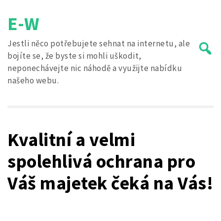
Skip
E-W
to
content
Jestli něco potřebujete sehnat na internetu, ale
bojíte se, že byste si mohli uškodit,
neponechávejte nic náhodě a využijte nabídku
našeho webu.
Search
for:
Kvalitní a velmi
spolehlivá ochrana pro
Váš majetek čeká na Vás!