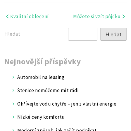
Kvalitní oblečení
Můžete si vzít půjčku
Navigace
pro
Hledat
Hledat
příspěvek
Nejnovější příspěvky
Automobil na leasing
Štěnice nemůžeme mít rádi
Ohřívejte vodu chytře – jen z vlastní energie
Nízké ceny komfortu
Moderní způsob, jak začít podnikat