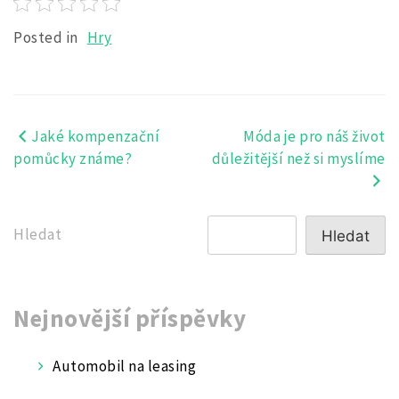
Posted in
Hry
Jaké kompenzační
Móda je pro náš život
Navigace
pomůcky známe?
důležitější než si myslíme
pro
příspěvek
Hledat
Hledat
Nejnovější příspěvky
Automobil na leasing