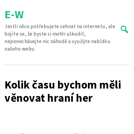
Skip
E-W
to
content
Jestli něco potřebujete sehnat na internetu, ale
bojíte se, že byste si mohli uškodit,
neponechávejte nic náhodě a využijte nabídku
našeho webu.
Search
for:
Kolik času bychom měli
věnovat hraní her