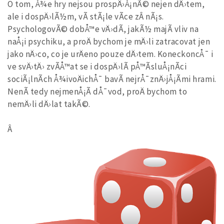
O tom, Å¾e hry nejsou prospÄ›Å¡nÃ© nejen dÄ›tem,
ale i dospÄ›lÃ½m, vÃ­ stÃ¡le vÃ­ce zÂ nÃ¡s.
PsychologovÃ© dobÅ™e vÄ›dÃ­, jakÃ½ majÃ­ vliv na
naÅ¡i psychiku, a proÄ bychom je mÄ›li zatracovat jen
jako nÄ›co, co je urÄeno pouze dÄ›tem. KoneckoncÅ¯ i
ve svÄ›tÄ› zvÃ­Å™at se i dospÄ›lÃ­ pÅ™Ã­sluÅ¡nÃ­ci
sociÃ¡lnÃ­ch Å¾ivoÄichÅ¯ bavÃ­ nejrÅ¯znÄ›jÅ¡Ã­mi hrami.
NenÃ­ tedy nejmenÅ¡Ã­ dÅ¯vod, proÄ bychom to
nemÄ›li dÄ›lat takÃ©.
Â