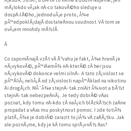
Å¡kodÃ­. JistÄ›, u dÄ›tÃ­ to vÃ­me a dodrÅ¾ujeme, jen
mÃ¡lokdo vÅ¡ak nÄ›co takovÃ©ho sleduje u
dospÄ›lÃ©ho, jednoduÅ¡e proto, Å¾e
pÅ™edpoklÃ¡dajÃ­ dostateÄnou soudnost. VÂ tom se
ovÅ¡em mnohdy mÃ½lÃ­.
Â
Co zapomÃ­najÃ­ vzÃ­t vÂ Ãºvahu je fakt, Å¾e hranÃ­ je
nÃ¡vykovÃ©, pÅ™iÄemÅ¾ nÄ›kterÃ© zÂ her jsou
nÃ¡vykovÃ© dokonce velmi silnÄ›. A tato zÃ¡vislost se
pÅ™Ã­liÅ¡ neliÅ¡Ã­ od zÃ¡vislosti napÅ™Ã­klad na nikotinu
Äi drogÃ¡ch. MÅ¯Å¾e stejnÄ› tak zniÄit Å¾ivot a bÃ½t
stejnÄ› tak nebezpeÄnÃ¡. Je tedy dobrÃ© vÄas
poznat, kdy tomu nÄ›kdo zÂ naÅ¡ich blÃ­zkÃ½ch zaÄne
propadat a vÄas mu poskytnout pomoc. I zde totiÅ¾
platÃ­, Å¾e je dobrÃ© zarazit to jiÅ¾ vÂ zaÄÃ¡tku. Jak
ale poznÃ¡me, kdy je kÂ tomu sprÃ¡vnÃ½ Äas?