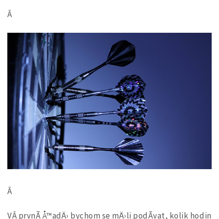
Â
Â
VÂ prvnÃ­ Å™adÄ› bychom se mÄ›li podÃ­vat, kolik hodin