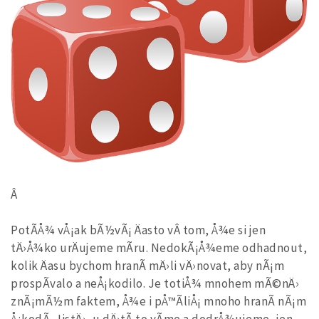
Â
PotÃ­Å¾ vÅ¡ak bÃ½vÃ¡ Äasto vÂ tom, Å¾e si jen
tÄ›Å¾ko urÄujeme mÃ­ru. NedokÃ¡Å¾eme odhadnout,
kolik Äasu bychom hranÃ­ mÄ›li vÄ›novat, aby nÃ¡m
prospÃ­valo a neÅ¡kodilo. Je totiÅ¾ mnohem mÃ©nÄ›
znÃ¡mÃ½m faktem, Å¾e i pÅ™Ã­liÅ¡ mnoho hranÃ­ nÃ¡m