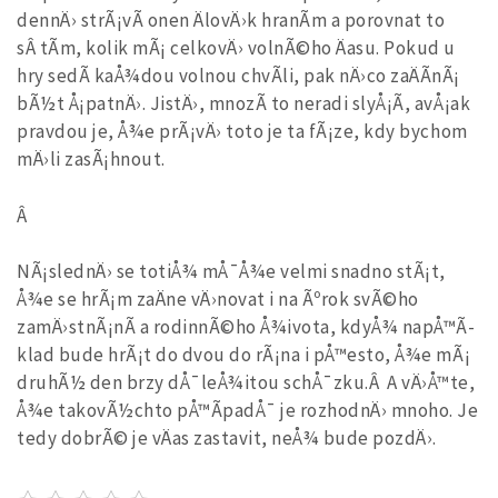
dennÄ› strÃ¡vÃ­ onen ÄlovÄ›k hranÃ­m a porovnat to
sÂ tÃ­m, kolik mÃ¡ celkovÄ› volnÃ©ho Äasu. Pokud u
hry sedÃ­ kaÅ¾dou volnou chvÃ­li, pak nÄ›co zaÄÃ­nÃ¡
bÃ½t Å¡patnÄ›. JistÄ›, mnozÃ­ to neradi slyÅ¡Ã­, avÅ¡ak
pravdou je, Å¾e prÃ¡vÄ› toto je ta fÃ¡ze, kdy bychom
mÄ›li zasÃ¡hnout.
Â
NÃ¡slednÄ› se totiÅ¾ mÅ¯Å¾e velmi snadno stÃ¡t,
Å¾e se hrÃ¡m zaÄne vÄ›novat i na Ãºrok svÃ©ho
zamÄ›stnÃ¡nÃ­ a rodinnÃ©ho Å¾ivota, kdyÅ¾ napÅ™Ã­
klad bude hrÃ¡t do dvou do rÃ¡na i pÅ™esto, Å¾e mÃ¡
druhÃ½ den brzy dÅ¯leÅ¾itou schÅ¯zku.Â A vÄ›Å™te,
Å¾e takovÃ½chto pÅ™Ã­padÅ¯ je rozhodnÄ› mnoho. Je
tedy dobrÃ© je vÄas zastavit, neÅ¾ bude pozdÄ›.