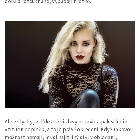
delší a rozcuchané, vypadají hrozně.
Ale vždycky je důležité si vlasy upravit a pak si k nim
vzít ten doplněk, a to je právě oblečení. Když takovou
možnost nemají, musí najít jiný styl v oblečení,