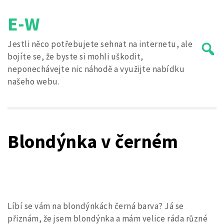
Skip
E-W
to
content
Jestli něco potřebujete sehnat na internetu, ale
bojíte se, že byste si mohli uškodit,
neponechávejte nic náhodě a využijte nabídku
našeho webu.
Search
for:
Blondýnka v černém
Líbí se vám na blondýnkách černá barva? Já se
přiznám, že jsem blondýnka a mám velice ráda různé