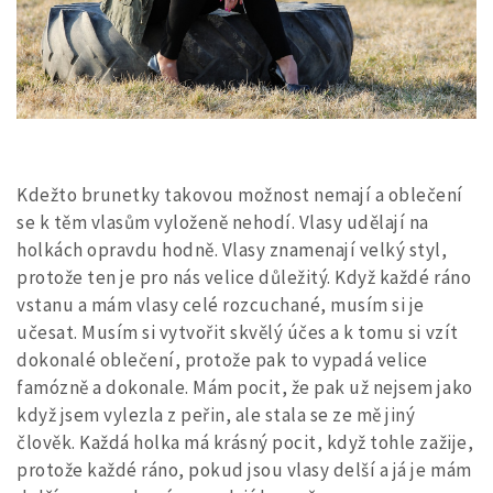
Kdežto brunetky takovou možnost nemají a oblečení
se k těm vlasům vyloženě nehodí. Vlasy udělají na
holkách opravdu hodně. Vlasy znamenají velký styl,
protože ten je pro nás velice důležitý. Když každé ráno
vstanu a mám vlasy celé rozcuchané, musím si je
učesat. Musím si vytvořit skvělý účes a k tomu si vzít
dokonalé oblečení, protože pak to vypadá velice
famózně a dokonale. Mám pocit, že pak už nejsem jako
když jsem vylezla z peřin, ale stala se ze mě jiný
člověk. Každá holka má krásný pocit, když tohle zažije,
protože každé ráno, pokud jsou vlasy delší a já je mám