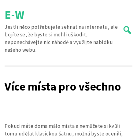
Skip
E-W
to
content
Jestli něco potřebujete sehnat na internetu, ale
bojíte se, že byste si mohli uškodit,
neponechávejte nic náhodě a využijte nabídku
našeho webu.
Search
for:
Více místa pro všechno
Pokud máte doma málo místa a nemůžete si kvůli
tomu udělat klasickou šatnu, možná byste ocenili,