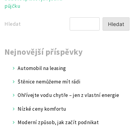
pro
půjčku
příspěvek
Hledat
Hledat
Nejnovější příspěvky
Automobil na leasing
Štěnice nemůžeme mít rádi
Ohřívejte vodu chytře – jen z vlastní energie
Nízké ceny komfortu
Moderní způsob, jak začít podnikat