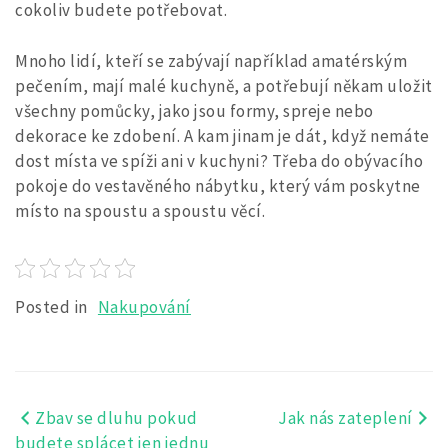
cokoliv budete potřebovat.
Mnoho lidí, kteří se zabývají například amatérským
pečením, mají malé kuchyně, a potřebují někam uložit
všechny pomůcky, jako jsou formy, spreje nebo
dekorace ke zdobení. A kam jinam je dát, když nemáte
dost místa ve spíži ani v kuchyni? Třeba do obývacího
pokoje do vestavěného nábytku, který vám poskytne
místo na spoustu a spoustu věcí.
Posted in
Nakupování
Zbav se dluhu pokud
Jak nás zateplení
Navigace
budete splácet jen jednu