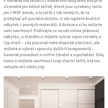
V běžného obchodech s moderním nábytkem koupíte
víceméně jen běžné skříně, které jsou vyrobeny často
jen z MDF desek, a to ještě z tak tenkých, že se
prohýbají při pouhém dotyku. U nás najdete kvalitní
nábytek z pevných materiálů. A dokonce si ho můžete
sami navrhnout. Podívejte se na náš online plánovač
nábytku, u kterého si můžete vybrat nejen rozměry a
typ dveří – zda posuvné nebo klasické otevírací, ale
můžete si vybrat i spoustu dalších komponentů –
barevné provedení a vnitřní členění a uspořádání. Díky
tomu si můžete navrhnout svoji vlastní skříň, kterou
nebude mít nikdo jiný.