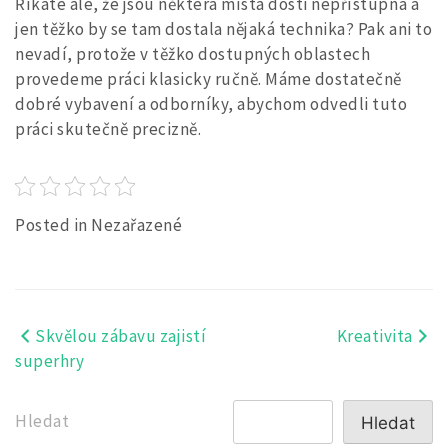
Říkáte ale, že jsou některá místa dosti nepřístupná a
jen těžko by se tam dostala nějaká technika? Pak ani to
nevadí, protože v těžko dostupných oblastech
provedeme práci klasicky ručně. Máme dostatečně
dobré vybavení a odborníky, abychom odvedli tuto
práci skutečně precizně.
Posted in Nezařazené
Skvělou zábavu zajistí
Kreativita
Navigace
superhry
pro
příspěvek
Hledat
Hledat