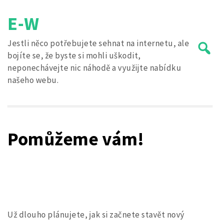
Skip
E-W
to
content
Jestli něco potřebujete sehnat na internetu, ale
bojíte se, že byste si mohli uškodit,
neponechávejte nic náhodě a využijte nabídku
našeho webu.
Search
for:
Pomůžeme vám!
Už dlouho plánujete, jak si začnete stavět nový