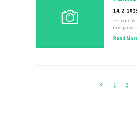
14. 2. 202
Je to dopln
účel použit
Read Mor
1
2
Stránkování
příspěvků