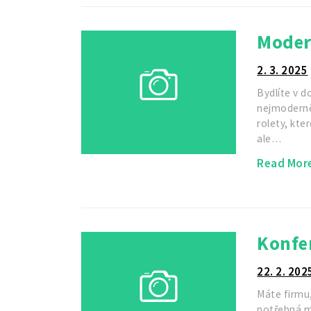
Moder
2. 3. 2025
Bydlíte v 
nejmoderně
rolety, kt
ale…
Read Mor
Konfer
22. 2. 202
Máte firmu,
potřebná m