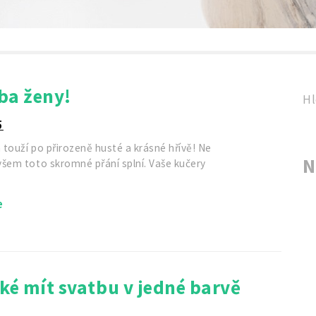
ba ženy!
Hl
5
touží po přirozeně husté a krásné hřívě! Ne
N
všem toto skromné přání splní. Vaše kučery
e
ké mít svatbu v jedné barvě