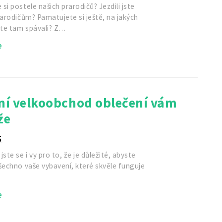
si postele našich prarodičů? Jezdili jste
rarodičům? Pamatujete si ještě, na jakých
ste tam spávali? Z…
e
tní velkoobchod oblečení vám
že
5
jste se i vy pro to, že je důležité, abyste
šechno vaše vybavení, které skvěle funguje
e