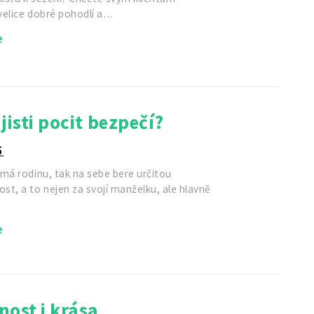
velice dobré pohodlí a…
e
jisti pocit bezpečí?
5
má rodinu, tak na sebe bere určitou
t, a to nejen za svojí manželku, ale hlavně
e
ost i krása