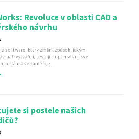
orks: Revoluce v oblasti CAD a
ýrského návrhu
5
 je software, který změnil způsob, jakým
ávrháři vytvářejí, testují a optimalizují své
Tento článek se zaměřuje…
e
jete si postele našich
dičů?
5