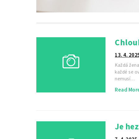
Chlou
13. 4. 202
Každá žena 
každé se o
nemusí…
Read Mor
Je hez