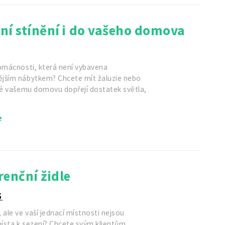
ní stínění i do vašeho domova
domácnosti, která není vybavena
jším nábytkem? Chcete mít žaluzie nebo
eré vašemu domovu dopřejí dostatek světla,
e
enční židle
5
 ale ve vaší jednací místnosti nejsou
ísta k sezení? Chcete svým klientům