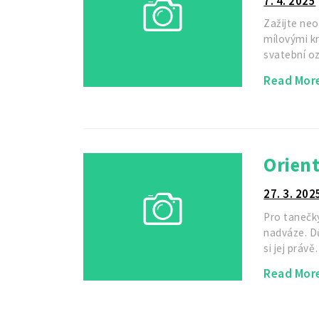
7. 4. 2025
Zažijte neo
mílovými kr
svatební o
Read Mor
Orien
27. 3. 202
Pro tanečky
nadváze. Dů
si jej práv
Read Mor