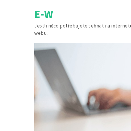
Skip
E-W
to
content
Jestli něco potřebujete sehnat na internetu
webu.