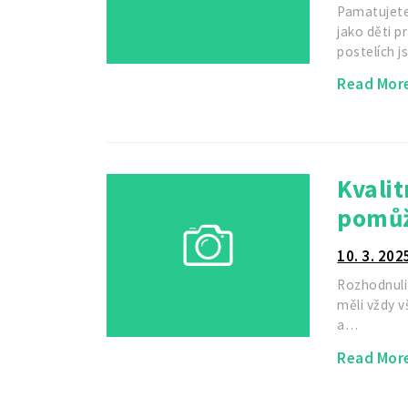
Pamatujete 
jako děti p
postelích j
Read Mor
Kvali
pomů
10. 3. 202
Rozhodnuli 
měli vždy v
a…
Read Mor