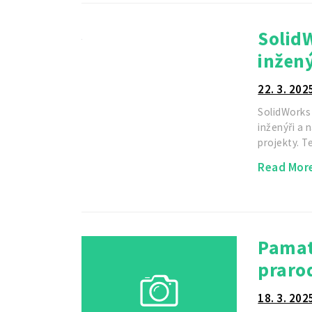
SolidW
inžen
22. 3. 202
SolidWorks
inženýři a n
projekty. 
Read Mor
Pamatu
praro
18. 3. 202