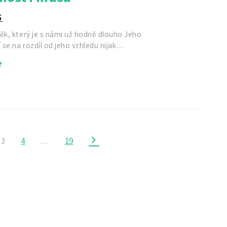
5
ěk, který je s námi už hodně dlouho Jeho
í se na rozdíl od jeho vzhledu nijak…
e
3
4
…
19