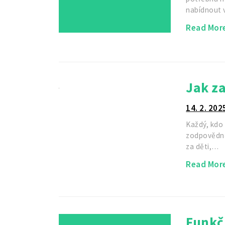
nabídnout 
Read Mor
Jak za
14. 2. 202
Každý, kdo 
zodpovědnos
za děti,…
Read Mor
Funkčn