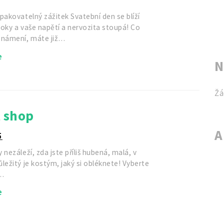
pakovatelný zážitek Svatební den se blíží
oky a vaše napětí a nervozita stoupá! Co
známení, máte již…
e
N
Žá
t shop
A
5
 nezáleží, zda jste příliš hubená, malá, v
ležitý je kostým, jaký si obléknete! Vyberte
ě…
e