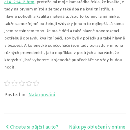
c14_214_2.htm
, protože mi moje kamarádka řekla, že kvalita je
tady na prvním místě a že tady také dbá na kvalitní střih, a
hlavně pohodlí a kvalitu materiálu. Jsou to kojenci a miminka,
takže samozřejmě potřebuji vždycky jenom to nejlepší. Já sama
jsem zastáncem toho, že malé děti a také hlavně novorozenci
potřebují opravdu kvalitní péči, aby byli v pořádku a také hlavně
v bezpečí. A kojenecké punčocháče jsou tady opravdu v mnoha
různých provedeních, jako například v pestrých a barvách, že
kterých si jistě vyberete. Kojenecké punčocháče se vždy budou
hodit.
Posted in
Nakupování
Chcete si půjčit auto?
Nákupy oblečení v online
Navigace