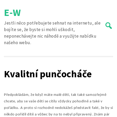
Skip
E-W
to
content
Jestli něco potřebujete sehnat na internetu, ale
bojíte se, že byste si mohli uškodit,
neponechávejte nic náhodě a využijte nabídku
našeho webu.
Search
for:
Kvalitní punčocháče
Předpokládám, že když máte malé děti, tak také samozřejmě
chcete, aby se vaše děti se cítily vždycky pohodlně a také v
pořádku. A proto si rozhodně nedokážeš představit fakt, že by si
někdo pořídil dítě a vůbec by na to nebyl připravený. Znám pár