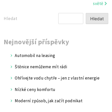
světě
pro
příspěvek
Hledat
Hledat
Nejnovější příspěvky
Automobil na leasing
Štěnice nemůžeme mít rádi
Ohřívejte vodu chytře – jen z vlastní energie
Nízké ceny komfortu
Moderní způsob, jak začít podnikat