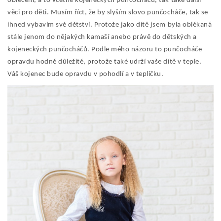
oblečení, a to včetně kojeneckých punčocháčů, tak také další
věci pro děti. Musím říct, že by slyším slovo punčocháče, tak se
ihned vybavím své dětství. Protože jako dítě jsem byla oblékaná
stále jenom do nějakých kamaší anebo právě do dětských a
kojeneckých punčocháčů. Podle mého názoru to punčocháče
opravdu hodně důležité, protože také udrží vaše dítě v teple.
Váš kojenec bude opravdu v pohodlí a v teplíčku.