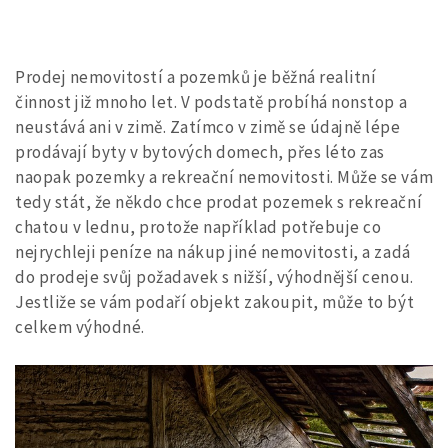
Prodej nemovitostí a pozemků je běžná realitní
činnost již mnoho let. V podstatě probíhá nonstop a
neustává ani v zimě. Zatímco v zimě se údajně lépe
prodávají byty v bytových domech, přes léto zas
naopak pozemky a rekreační nemovitosti. Může se vám
tedy stát, že někdo chce prodat pozemek s rekreační
chatou v lednu, protože například potřebuje co
nejrychleji peníze na nákup jiné nemovitosti, a zadá
do prodeje svůj požadavek s nižší, výhodnější cenou.
Jestliže se vám podaří objekt zakoupit, může to být
celkem výhodné.