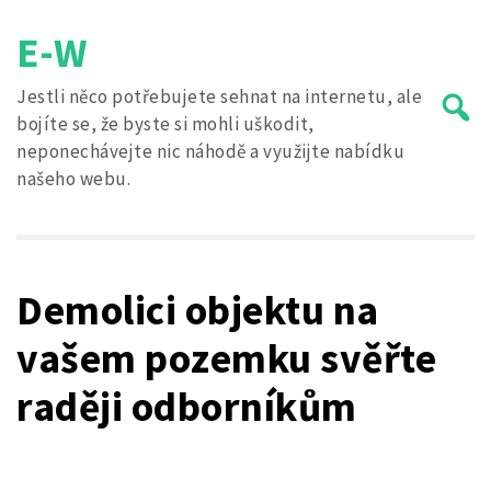
Skip
E-W
to
content
Jestli něco potřebujete sehnat na internetu, ale
bojíte se, že byste si mohli uškodit,
neponechávejte nic náhodě a využijte nabídku
našeho webu.
Search
for:
Demolici objektu na
vašem pozemku svěřte
raději odborníkům