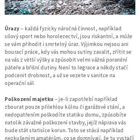
Úrazy
– každá fyzicky náročná činnost, například
silový sport nebo horolezectví, jsou riskantní, a může
se vám přihodit i smrtelný úraz. Výjimkou nejsou ani
bourací práce, kdy vás mohou sutiny zavalit, zřítit se
na vás z větší výšky a způsobit velmi vážná poranění
páteře a břišní dutiny. Není to legrace a někdy stačí
podcenit drobnost, a už se vezete v sanitce na
operační sál.
Poškození majetku
– je-li zapotřebí například
zbourat pouze přilehlou kůlnu či garážové stání, a
nedopatřením poškodíte statiku domu, způsobíte
natolik závažné poškození stavby, jejíž náprava vás
bude stát statisíce korun. Toto se stává například
nezkušeným amatérům, co se domnívají, že tu vystačí