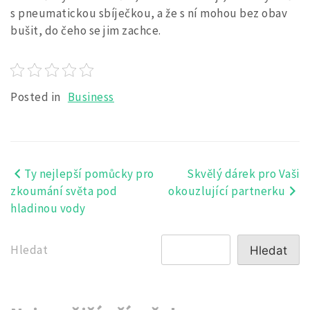
s pneumatickou sbíječkou, a že s ní mohou bez obav
bušit, do čeho se jim zachce.
Posted in
Business
Ty nejlepší pomůcky pro
Skvělý dárek pro Vaši
Navigace
zkoumání světa pod
okouzlující partnerku
pro
hladinou vody
příspěvek
Hledat
Hledat