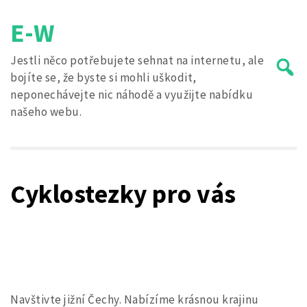
Skip
E-W
to
content
Jestli něco potřebujete sehnat na internetu, ale
bojíte se, že byste si mohli uškodit,
neponechávejte nic náhodě a využijte nabídku
našeho webu.
Search
for:
Cyklostezky pro vás
Navštivte jižní Čechy. Nabízíme krásnou krajinu