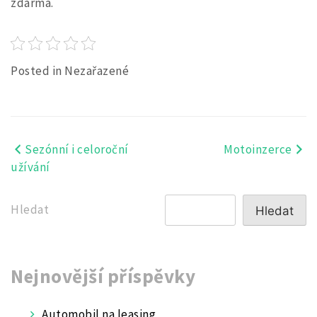
zdarma.
Posted in Nezařazené
Sezónní i celoroční
Motoinzerce
Navigace
užívání
pro
příspěvek
Hledat
Hledat
Nejnovější příspěvky
Automobil na leasing